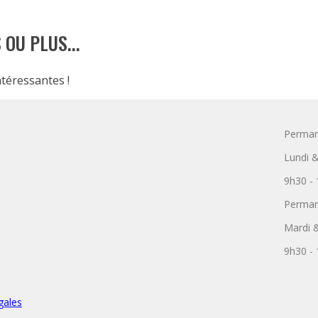
OU PLUS...
téressantes !
Perma
Lundi &
9h30 -
Perman
Mardi &
9h30 -
gales