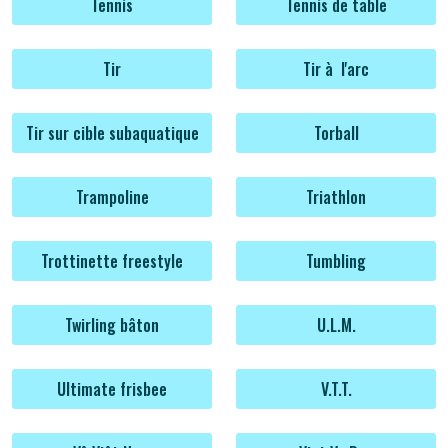
Tennis
Tennis de table
Tir
Tir à l'arc
Tir sur cible subaquatique
Torball
Trampoline
Triathlon
Trottinette freestyle
Tumbling
Twirling bâton
U.L.M.
Ultimate frisbee
V.T.T.